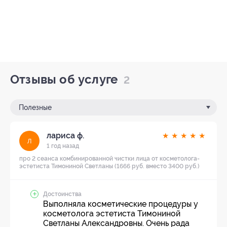
Отзывы об услуге
2
Полезные
лариса ф.
★
★
★
★
★
л
1 год назад
про 2 сеанса комбинированной чистки лица от косметолога-
эстетиста Тимониной Светланы (1666 руб. вместо 3400 руб.)
Достоинства
Выполняла косметические процедуры у
косметолога эстетиста Тимониной
Светланы Александровны. Очень рада