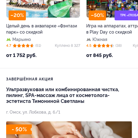
–20%
–50%
ТРК «ГЛОБ
Целый день в аквапарке «Фэнтази
Игра на аппаратах, атт
парк» со скидкой
в Play Day со скидкой
Марьино
Южная
4.7
(51)
Куплено 8 327
4.5
(38)
Ку
от 1 752 руб.
от 845 руб.
ЗАВЕРШЁННАЯ АКЦИЯ
Ультразвуковая или комбинированная чистка,
пилинг, SPA-массаж лица от косметолога-
эстетиста Тимониной Светланы
г. Омск, ул. Лобкова, д. 6/1
- 50%