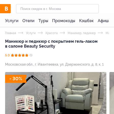
Услуги
Отели
Туры
Промокоды
Кэшбэк
Афиша 
Главная
Услуги
Красота
Маникюр, педикюр
Мани
Маникюр и педикюр с покрытием гель-лаком
в салоне Beauty Security
5.0
(1)
Московская обл., г. Ивантеевка, ул. Дзержинского, д. 8, к. 1
- 30%