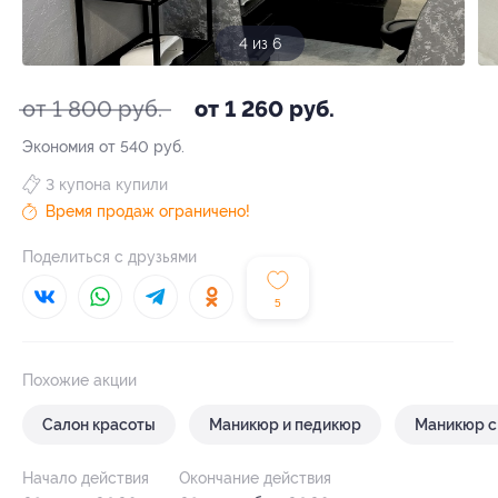
4 из 6
от 1 800 руб.
от 1 260 руб.
Экономия от 540 руб.
3 купона купили
Время продаж ограничено!
Поделиться с друзьями
5
Похожие акции
Салон красоты
Маникюр и педикюр
Маникюр с
Начало действия
Окончание действия