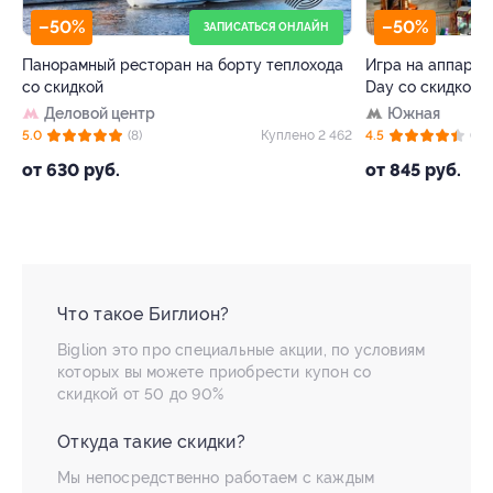
–50%
–50%
ЗАПИСАТЬСЯ ОНЛАЙН
Панорамный ресторан на борту теплохода
Игра на аппарата
со скидкой
Day со скидкой
Деловой центр
Южная
18
5.0
(8)
Куплено 2 462
4.5
(38)
от 630 руб.
от 845 руб.
Что такое Биглион?
Biglion это про специальные акции, по условиям
которых вы можете приобрести купон со
скидкой от 50 до 90%
Откуда такие скидки?
Мы непосредственно работаем с каждым