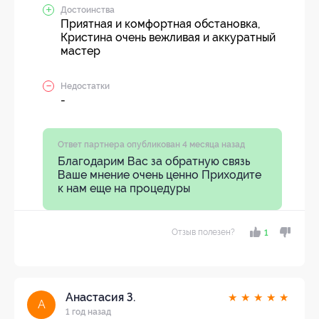
Достоинства
Приятная и комфортная обстановка,
Кристина очень вежливая и аккуратный
мастер
Недостатки
-
Ответ партнера опубликован 4 месяца назад
Благодарим Вас за обратную связь
Ваше мнение очень ценно Приходите
к нам еще на процедуры
Отзыв полезен?
1
Анастасия З.
★
★
★
★
★
А
1 год назад