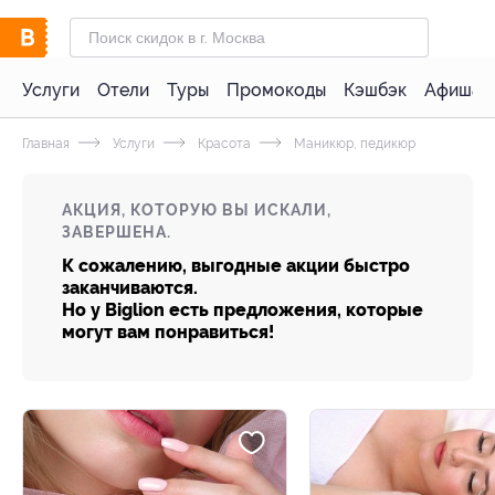
Услуги
Отели
Туры
Промокоды
Кэшбэк
Афиша 
Главная
Услуги
Красота
Маникюр, педикюр
АКЦИЯ, КОТОРУЮ ВЫ ИСКАЛИ,
ЗАВЕРШЕНА.
К сожалению, выгодные акции быстро
заканчиваются.
Но у Biglion есть предложения, которые
могут вам понравиться!