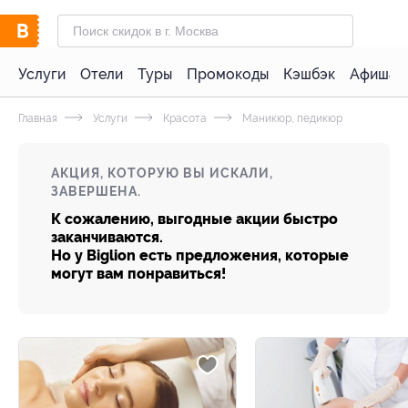
Услуги
Отели
Туры
Промокоды
Кэшбэк
Афиша 
Главная
Услуги
Красота
Маникюр, педикюр
АКЦИЯ, КОТОРУЮ ВЫ ИСКАЛИ,
ЗАВЕРШЕНА.
К сожалению, выгодные акции быстро
заканчиваются.
Но у Biglion есть предложения, которые
могут вам понравиться!