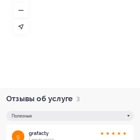
Отзывы об услуге
3
Полезные
grafacty
★
★
★
★
★
g
1 месяц назад