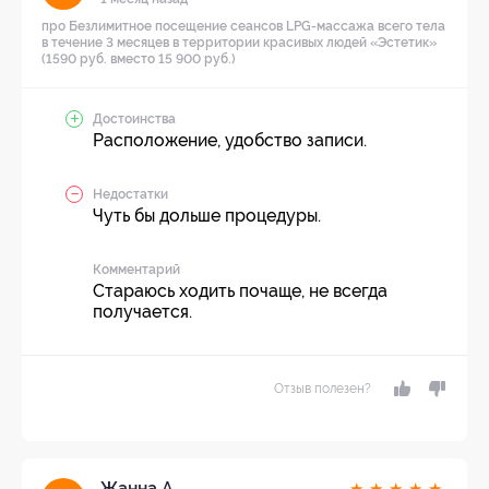
про Безлимитное посещение сеансов LPG-массажа всего тела
в течение 3 месяцев в территории красивых людей «Эстетик»
(1590 руб. вместо 15 900 руб.)
Достоинства
Расположение, удобство записи.
Недостатки
Чуть бы дольше процедуры.
Комментарий
Стараюсь ходить почаще, не всегда
получается.
Отзыв полезен?
Жанна А.
★
★
★
★
★