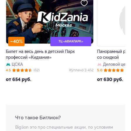
–40%
–50%
ТЦ «АВИАПАРК»
Билет на весь день в детский Парк
Панорамный рест
профессий «Кидзания»
со скидкой
ЦСКА
Деловой цент
 4
4.5
(62)
Куплено 3 462
5.0
(8)
от 654 руб.
от 630 руб.
Что такое Биглион?
Biglion это про специальные акции, по условиям