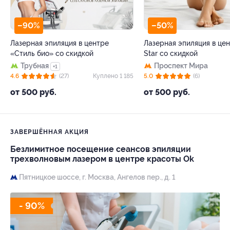
–90%
–50%
Лазерная эпиляция в центре
Лазерная эпиляция в цен
«Стиль био» со скидкой
Star со скидкой
Трубная
Проспект Мира
+1
4.6
(27)
Куплено 1 185
5.0
(6)
от 500 руб.
от 500 руб.
ЗАВЕРШЁННАЯ АКЦИЯ
Безлимитное посещение сеансов эпиляции
трехволновым лазером в центре красоты Ok
Пятницкое шоссе,
г. Москва, Ангелов пер., д. 1
- 90%