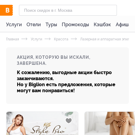
Услуги
Отели
Туры
Промокоды
Кэшбэк
Афиша 
Главная
Услуги
Красота
Лазерная и аппаратная эпиляц
АКЦИЯ, КОТОРУЮ ВЫ ИСКАЛИ,
ЗАВЕРШЕНА.
К сожалению, выгодные акции быстро
заканчиваются.
Но у Biglion есть предложения, которые
могут вам понравиться!