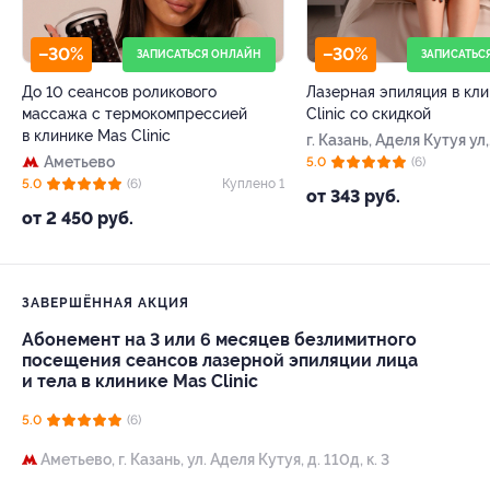
–30%
–30%
ЗАПИСАТЬСЯ ОНЛАЙН
ЗАПИСАТЬС
До 10 сеансов роликового
Лазерная эпиляция в кл
массажа с термокомпрессией
Clinic со скидкой
в клинике Mas Clinic
г. Казань, Аделя Кутуя ул,
Аметьево
д. 110д, к. 3
5.0
(6)
5.0
(6)
Куплено 1
от 343 руб.
от 2 450 руб.
ЗАВЕРШЁННАЯ АКЦИЯ
Абонемент на 3 или 6 месяцев безлимитного
посещения сеансов лазерной эпиляции лица
и тела в клинике Mas Clinic
5.0
(6)
Аметьево,
г. Казань, ул. Аделя Кутуя, д. 110д, к. 3