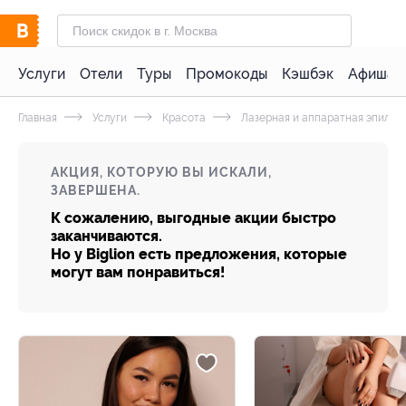
Услуги
Отели
Туры
Промокоды
Кэшбэк
Афиша 
Главная
Услуги
Красота
Лазерная и аппаратная эпиляц
АКЦИЯ, КОТОРУЮ ВЫ ИСКАЛИ,
ЗАВЕРШЕНА.
К сожалению, выгодные акции быстро
заканчиваются.
Но у Biglion есть предложения, которые
могут вам понравиться!