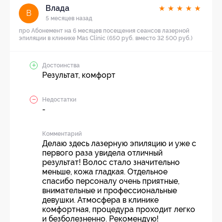
Влада
★
★
★
★
★
В
5 месяцев назад
про Абонемент на 6 месяцев посещения сеансов лазерной
эпиляции в клинике Mas Clinic (650 руб. вместо 32 500 руб.)
Достоинства
Результат, комфорт
Недостатки
-
Комментарий
Делаю здесь лазерную эпиляцию и уже с
первого раза увидела отличный
результат! Волос стало значительно
меньше, кожа гладкая. Отдельное
спасибо персоналу очень приятные,
внимательные и профессиональные
девушки. Атмосфера в клинике
комфортная, процедура проходит легко
и безболезненно. Рекомендую!