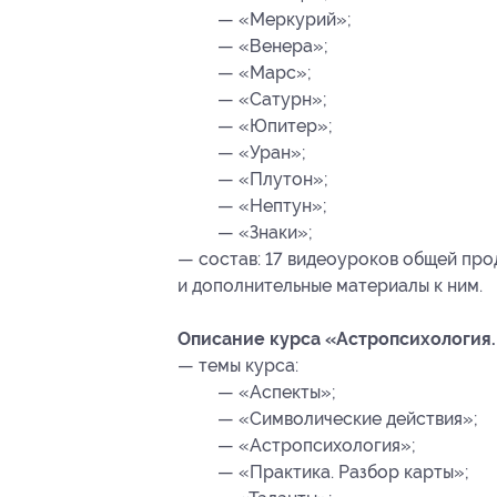
— «Меркурий»;
— «Венера»;
— «Марс»;
— «Сатурн»;
— «Юпитер»;
— «Уран»;
— «Плутон»;
— «Нептун»;
— «Знаки»;
— состав: 17 видеоуроков общей про
и дополнительные материалы к ним.
Описание курса «Астропсихология.
— темы курса:
— «Аспекты»;
— «Символические действия»;
— «Астропсихология»;
— «Практика. Разбор карты»;