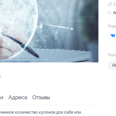
3
А
Поде
Похо
О
я
ии
Адреса
Отзывы
ченное количество купонов для себя или