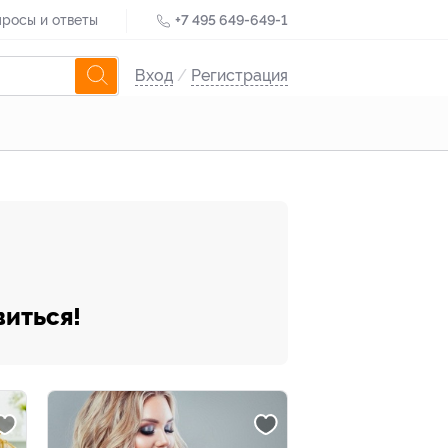
росы и ответы
+7 495 649-649-1
Вход
/
Регистрация
виться!