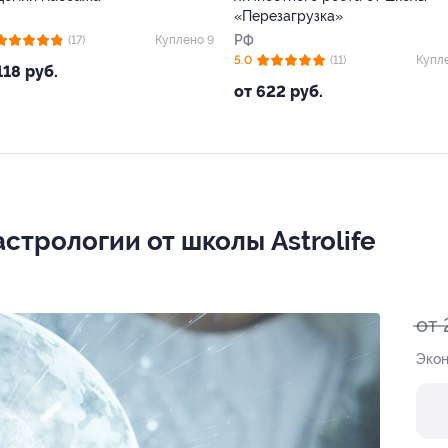
«Перезагрузка»
РФ
(17)
Куплено 9
5.0
(11)
Купл
118 руб.
от 622 руб.
стрологии от школы Astrolife
от 
Экон