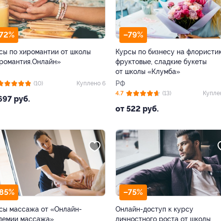
72%
–79%
сы по хиромантии от школы
Курсы по бизнесу на флористик
романтия.Онлайн»
фруктовые, сладкие букеты
от школы «Клумба»
РФ
(10)
Куплено 6
4.7
(13)
Купле
697 руб.
от 522 руб.
85%
–75%
сы массажа от «Онлайн-
Онлайн-доступ к курсу
демии массажа»
личностного роста от школы