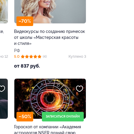
–70%
е,
Видеокурсы по созданию причесок
от школы «Мастерская красоты
и стиля»
РФ
но 12
5.0
(4)
Куплено 3
от 837 руб.
–50%
ЗАПИСАТЬСЯ ОНЛАЙН
Гороскоп от компании «Академия
астрологов NSER познай свою