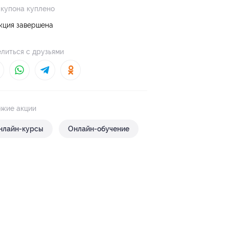
 купона куплено
кция завершена
литься с друзьями
жие акции
нлайн-курсы
Онлайн-обучение