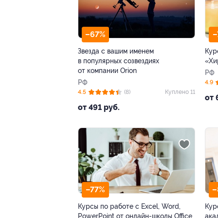
–67%
–
Звезда с вашим именем
Кур
в популярных созвездиях
«Хи
от компании Orion
РФ
РФ
4.9
4.5
(8)
Куплено 11
от 
от 491 руб.
–77%
–
Курсы по работе с Excel, Word,
Кур
PowerPoint от онлайн-школы Office
ака