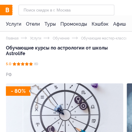
Услуги
Отели
Туры
Промокоды
Кэшбэк
Афиша 
Главная
Услуги
Обучение
Обучающие мастер-классы
Обучающие курсы по астрологии от школы
Astrolife
5.0
(6)
РФ
- 80%