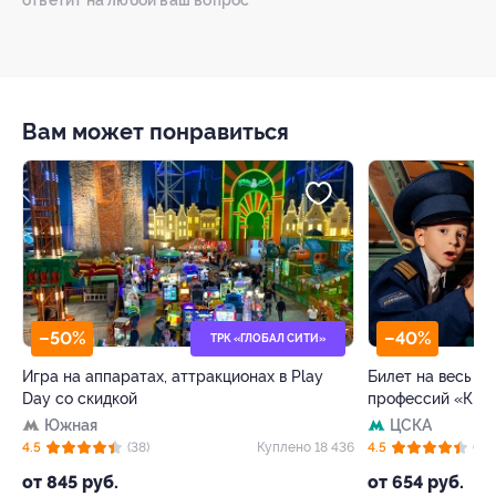
ответит на любой ваш вопрос
Вам может понравиться
–40%
ТРК «ГЛОБАЛ СИТИ»
ТЦ «А
паратах, аттракционах в Play
Билет на весь день в детский 
дкой
профессий «Кидзания»
ЦСКА
(38)
Куплено 18 436
4.5
(63)
б.
от 654 руб.