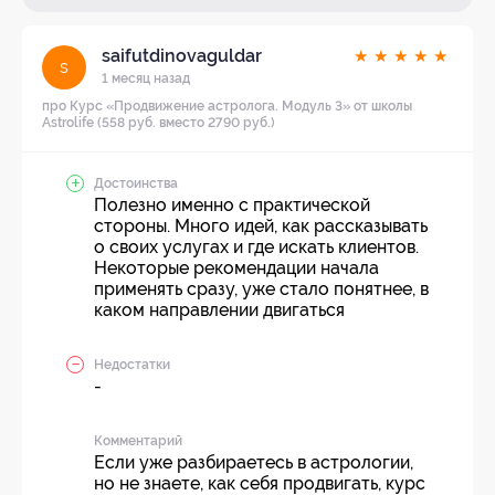
saifutdinovaguldar
★
★
★
★
★
s
1 месяц назад
про Курс «Продвижение астролога. Модуль 3» от школы
Astrolife (558 руб. вместо 2790 руб.)
Достоинства
Полезно именно с практической
стороны. Много идей, как рассказывать
о своих услугах и где искать клиентов.
Некоторые рекомендации начала
применять сразу, уже стало понятнее, в
каком направлении двигаться
Недостатки
-
Комментарий
Если уже разбираетесь в астрологии,
но не знаете, как себя продвигать, курс