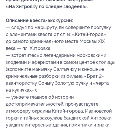
«На Хитровку по следам злодеев!».
Описание квеста-экскурсии:
— следуя по маршруту, вы совершите прогулку
с элементами квеста от ст. м. «Китай-город»
до самого криминального места Москвы XIX
века — пл. Хитровка;
— встретитесь с легендарными московскими
злодеями и аферистами в самом центре столицы
(вспомните маньячку Салтычиху и киношные
криминальные разборки из фильма «Брат 2»,
авантюристку Соньку Золотую ручку и «черта
на куличках»);
— узнаете главное об истории
достопримечательностей, прочувствуете
атмосферу окраины Китай-города, Ивановской
горки и тайных закоулков бандитской Хитровки,
увидите интересные здания, памятники и знаки,