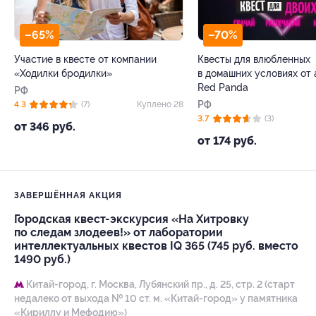
–65%
–70%
Участие в квесте от компании
Квесты для влюбленных
«Ходилки бродилки»
в домашних условиях от 
Red Panda
РФ
РФ
4.3
(7)
Куплено 28
3.7
(3)
от 346 руб.
от 174 руб.
ЗАВЕРШЁННАЯ АКЦИЯ
Городская квест-экскурсия «На Хитровку
по следам злодеев!» от лаборатории
интеллектуальных квестов IQ 365 (745 руб. вместо
1490 руб.)
Китай-город,
г. Москва, Лубянский пр., д. 25, стр. 2 (старт
недалеко от выхода № 10 ст. м. «Китай-город» у памятника
«Кириллу и Мефодию»)