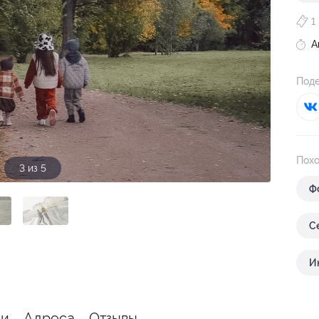
1
А
Поде
Похо
3 из 5
Ф
С
И
ии
Адреса
Отзывы