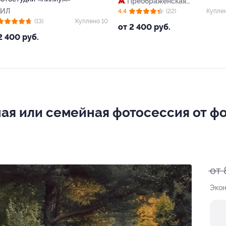
Преображенская
ЗИЛ
площадь
4.4
(22)
Купле
(13)
Куплено 10
от 2 400 руб.
2 400 руб.
ная или семейная фотосессия от ф
от 
Экон