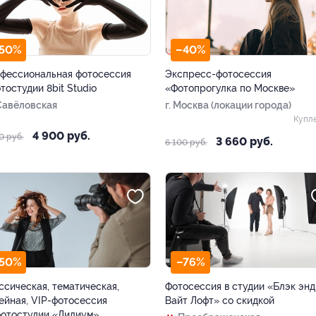
50%
–40%
фессиональная фотосессия
Экспресс-фотосессия
отостудии 8bit Studio
«Фотопрогулка по Москве»
Савёловская
г. Москва (локации города)
Купл
4 900 руб.
0 руб.
3 660 руб.
6 100 руб.
50%
–76%
ссическая, тематическая,
Фотосессия в студии «Блэк энд
ейная, VIP-фотосессия
Вайт Лофт» со скидкой
фотостудии «Лилиум»