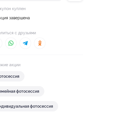
 купон куплен
кция завершена
литься с друзьями
жие акции
отосессия
емейная фотосессия
ндивидуальная фотосессия