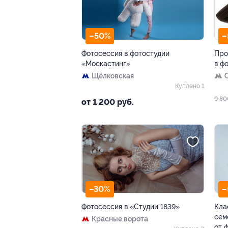
–50%
–
Фотосессия в фотостудии
Про
«Москастинг»
в ф
Щёлковская
Куплено 1
9 80
от 1 200 руб.
–30%
–
Фотосессия в «Студии 1839»
Кла
сем
Красные ворота
от 