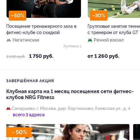
–50%
–30%
Посещение тренажерного зала в
Групповые занятия тенн
фитнес-клубе со скидкой
с тренером от клуба GT 
Нагатинская
Речной вокзал
Куплено 1
1 750 руб.
от 1 260 руб.
3 500 руб.
ЗАВЕРШЁННАЯ АКЦИЯ
Клубная карта на 1 месяц посещения сети фитнес-
клубов NRG Fitness
Саларьево,
г. Москва, дер. Картмазово, Киевская ул., д. 4
всего 3 адреса
- 50%