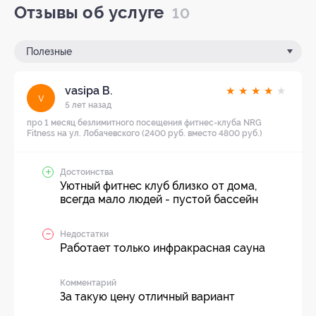
Отзывы об услуге
10
Полезные
vasipa В.
★
★
★
★
★
v
5 лет назад
про 1 месяц безлимитного посещения фитнес-клуба NRG
Fitness на ул. Лобачевского (2400 руб. вместо 4800 руб.)
Достоинства
Уютный фитнес клуб близко от дома,
всегда мало людей - пустой бассейн
Недостатки
Работает только инфракрасная сауна
Комментарий
За такую цену отличный вариант