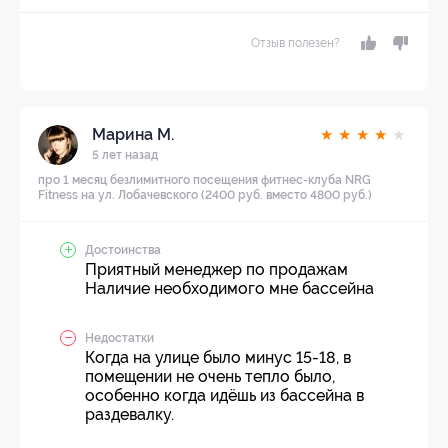
Отзыв полезен?
Марина М.
★
★
★
★
★
5 лет назад
про 1 месяц безлимитного посещения фитнес-клуба NRG
Fitness на ул. Лобачевского (2400 руб. вместо 4800 руб.)
Достоинства
Приятный менеджер по продажам
Наличие необходимого мне бассейна
Недостатки
Когда на улице было минус 15-18, в
помещении не очень тепло было,
особенно когда идёшь из бассейна в
раздевалку.