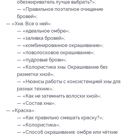
обезжириватель лучше выбрать?»;
— «Правильное поэтапное очищение
бровей»;
— «Хна. Все о ней»:
— «идеальное омбре»;
— «заливка бровей»;
— «комбинированное окрашивание»;
— «поволосковое окрашивание»;
— «пудровые брови»;
— «Колористика хны. Окрашивание без
разметки хной»;
— «Нюансы работы с консистенцией хны для
разных техник»;
— «Как не затемнить волоски хной»;
— «Состав хны»;
— «Краска»:
— «Как правильно смешать краску?»;
— «Колористика»;
— «Способ окрашивания: омбре или чёткие