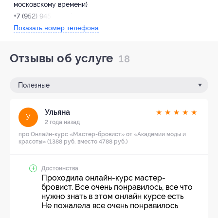
московскому времени)
+7 (952) 945-44-77
Показать номер телефона
Отзывы об услуге
18
Полезные
Ульяна
★
★
★
★
★
У
2 года назад
про Онлайн-курс «Мастер-бровист» от «Академии моды и
красоты» (1388 руб. вместо 4788 руб.)
Достоинства
Проходила онлайн-курс мастер-
бровист. Все очень понравилось, все что
нужно знать в этом онлайн курсе есть
Не пожалела все очень понравилось