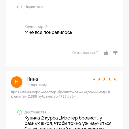
Недостатки
-
Комментарий
Мне все понравилось
Отзыв полезен?
Нина
★
★
★
★
★
Н
2 года назад
про Онлайн-курс «Мастер-бровист» от «Академии моды и
красоты» (1388 руб. вместо 4788 руб.)
Достоинства
Купила 2 курса ,,Мастер бровист,, у
разных школ, чтобы точно уж научиться.
Скажу сразу, в этой школе качество