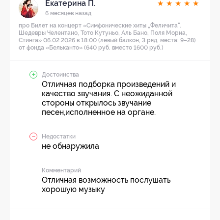
Екатерина П.
★
★
★
★
★
6 месяцев назад
про Билет на концерт «Симфонические хиты „Феличита“.
Шедевры Челентано, Тото Кутуньо, Аль Бано, Поля Мориа,
Стинга» 06.02.2026 в 18:00 (левый балкон, 3 ряд, места: 9–28)
от фонда «Бельканто» (640 руб. вместо 1600 руб.)
Достоинства
Отличная подборка произведений и
качество звучания. С неожиданной
стороны открылось звучание
песен,исполненное на органе.
Недостатки
не обнаружила
Комментарий
Отличная возможность послушать
хорошую музыку