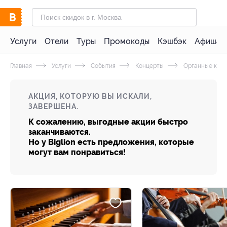
Услуги
Отели
Туры
Промокоды
Кэшбэк
Афиша 
Главная
Услуги
События
Концерты
Органные кон
АКЦИЯ, КОТОРУЮ ВЫ ИСКАЛИ,
ЗАВЕРШЕНА.
К сожалению, выгодные акции быстро
заканчиваются.
Но у Biglion есть предложения, которые
могут вам понравиться!