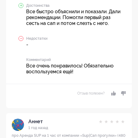
Достоинства
Все быстро объяснили и показали. Дали
рекомендации. Помогли первый раз
сесть на сап и потом слезть с него.
Недостатки
-
Комментарий
Все очень понравилось! Обязательно
воспользуемся ещё!
Отзыв полезен?
Аннет
★
★
★
★
★
1 год назад
про Аренда SUP на 1 час от компании «Sup|Сап прогулки» (480