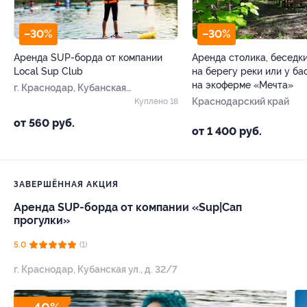
–30%
–30%
Аренда SUP-борда от компании
Аренда столика, беседк
Local Sup Club
на берегу реки или у ба
на экоферме «Мечта»
г. Краснодар, Кубанская
ул, д. 32/7
Краснодарский край
Куплено 18
от 560 руб.
от 1 400 руб.
ЗАВЕРШЁННАЯ АКЦИЯ
Аренда SUP-борда от компании «Sup|Сап
прогулки»
5.0
(1)
г. Краснодар, ​Кубанская ул., д. 32/7