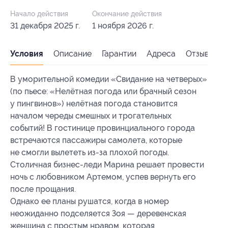
Начало действия
Окончание действия
31 декабря 2025 г.
1 ноября 2026 г.
Условия
Описание
Гарантии
Адреса
Отзывы
В уморительной комедии «Свидание на четверых»
(по пьесе: «Нелётная погода или брачный сезон
у пингвинов») нелётная погода становится
началом череды смешных и трогательных
событий! В гостинице провинциального города
встречаются пассажиры самолета, которые
не смогли вылететь из-за плохой погоды.
Столичная бизнес-леди Марина решает провести
ночь с любовником Артемом, успев вернуть его
после прощания.
Однако ее планы рушатся, когда в номер
неожиданно подселяется Зоя — деревенская
женщина с простым нравом, которая