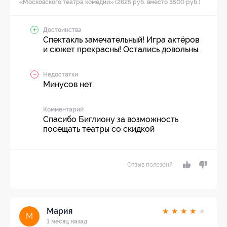
«Московского театра комедии» (2625 руб. вместо 3500 руб.)
Достоинства
Спектакль замечательный! Игра актёров
и сюжет прекрасны! Остались довольны.
Недостатки
Минусов нет.
Комментарий
Спасибо Биглиону за возможность
посещать театры со скидкой
Отзыв полезен?
Мария
★
★
★
★
★
М
1 месяц назад