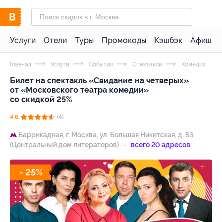
Услуги
Отели
Туры
Промокоды
Кэшбэк
Афиша 
Главная
Услуги
События
Спектакли
Комедия
Билет на спектакль «Свидание на четверых»
от «Московского театра комедии»
со скидкой 25%
4.6
(4)
Баррикадная,
г. Москва, ул. Большая Никитская, д. 53
(Центральный дом литераторов)
всего 20 адресов
- 25%