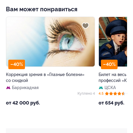
Вам может понравиться
–40%
–40%
Коррекция зрения в «Глазные болезни»
Билет на весь де
со скидкой
профессий «Кид
Баррикадная
ЦСКА
33
Куплено 4
4.5
(62)
от 42 000 руб.
от 654 руб.