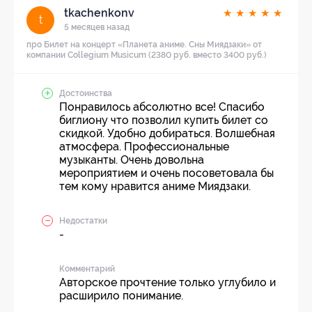
tkachenkonv
★
★
★
★
★
t
5 месяцев назад
про Билет на концерт «Планета аниме. Сны Миядзаки» от
компании Collegium Musicum (2380 руб. вместо 3400 руб.)
Достоинства
Понравилось абсолютно все! Спасибо
биглиону что позволил купить билет со
скидкой. Удобно добираться. Волшебная
атмосфера. Профессиональные
музыканты. Очень довольна
мероприятием и очень посоветовала бы
тем кому нравится аниме Миядзаки.
Недостатки
-
Комментарий
Авторское прочтение только углубило и
расширило понимание.