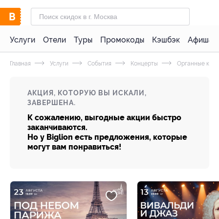
Услуги
Отели
Туры
Промокоды
Кэшбэк
Афиша 
Главная
Услуги
События
Концерты
Органные кон
АКЦИЯ, КОТОРУЮ ВЫ ИСКАЛИ,
ЗАВЕРШЕНА.
К сожалению, выгодные акции быстро
заканчиваются.
Но у Biglion есть предложения, которые
могут вам понравиться!