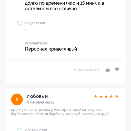
долго по времени (час и 15 мин), а в
остальном все отлично
Недостатки
-
Комментарий
Персонал приветливый
Отзыв полезен?
любовь н.
★
★
★
★
★
л
6 месяцев назад
про Мужская стрижка у мастера второй категории в
барбершопе «Усатый барбер» (400 руб. вместо 800 руб.)
Достоинства