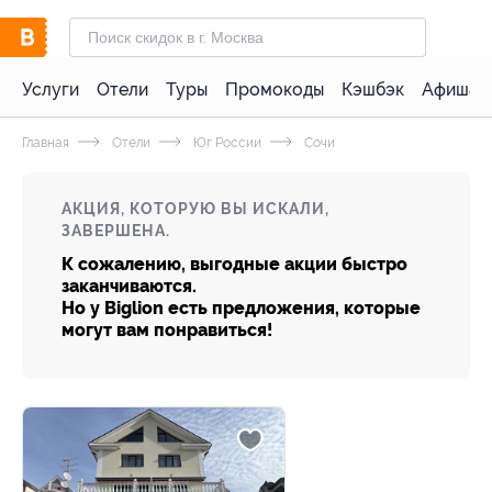
Услуги
Отели
Туры
Промокоды
Кэшбэк
Афиша 
Главная
Отели
Юг России
Сочи
АКЦИЯ, КОТОРУЮ ВЫ ИСКАЛИ,
ЗАВЕРШЕНА.
К сожалению, выгодные акции быстро
заканчиваются.
Но у Biglion есть предложения, которые
могут вам понравиться!