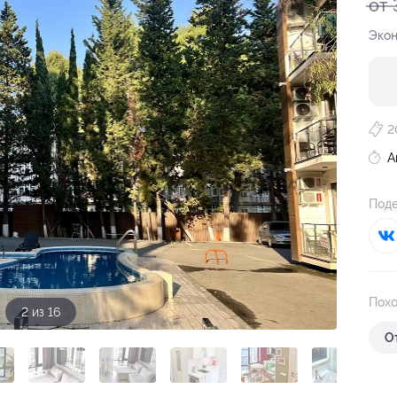
от 
Экон
2
А
Поде
Похо
2 из 16
О