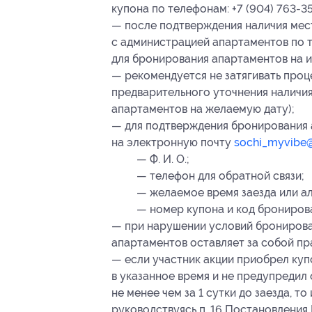
купона по телефонам: +7 (904) 763-35-
— после подтверждения наличия мес
с администрацией апартаментов по те
для бронирования апартаментов на 
— рекомендуется не затягивать проц
предварительного уточнения наличия
апартаментов на желаемую дату);
— для подтверждения бронирования 
на электронную почту
sochi_myvibe@
— Ф. И. О.;
— телефон для обратной связи;
— желаемое время заезда или а
— номер купона
и код брониров
— при нарушении условий бронирова
апартаментов оставляет за собой пра
— если участник акции приобрел куп
в указанное время и не предупредил
не менее чем за 1 сутки до заезда, т
руководствуясь п. 16 Постановления 