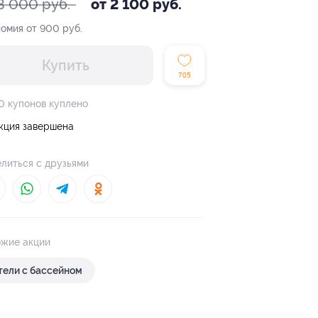
3 000 руб.
от 2 100 руб.
омия от 900 руб.
Купить
705
0 купонов куплено
кция завершена
литься с друзьями
жие акции
тели с бассейном