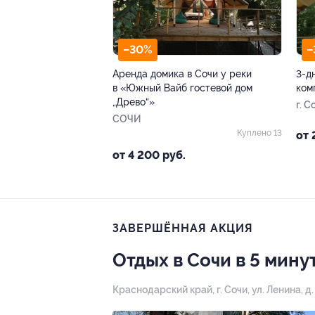
–30%
–
Аренда домика в Сочи у реки
3-д
в «Южный Вайб гостевой дом
ком
„Древо“»
г. С
СОЧИ
д. 1
Куплено 13
от 
от 4 200 руб.
ЗАВЕРШЁННАЯ АКЦИЯ
Отдых в Сочи в 5 мин
Краснодарский край, г. Сочи, ул. Ленина, д