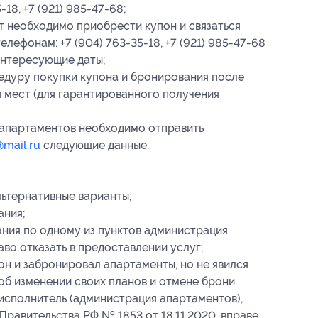
18, +7 (921) 985-47-68;
т необходимо приобрести купон и связаться
лефонам: +7 (904) 763-35-18, +7 (921) 985-47-68
интересующие даты;
едуру покупки купона и бронирования после
 мест (для гарантированного получения
апартаментов необходимо отправить
mail.ru
следующие данные:
льтернативные варианты;
ания
;
ния по одному из пунктов администрация
во отказать в предоставлении услуг;
он и забронировал апартаменты, но не явился
 об изменении своих планов и отмене брони
о исполнитель (администрация апартаментов),
Правительства РФ № 1853 от 18.11.2020, вправе