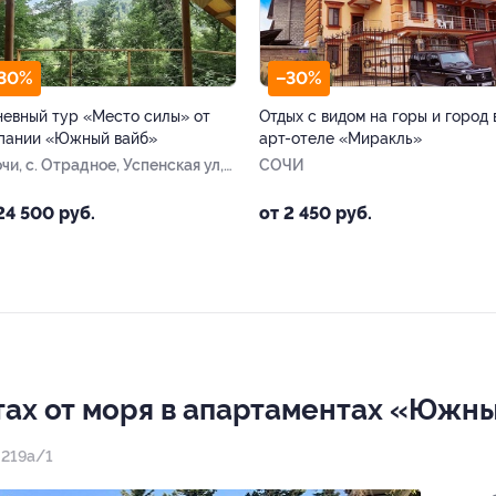
30%
–30%
невный тур «Место силы» от
Отдых с видом на горы и город 
пании «Южный вайб»
арт-отеле «Миракль»
очи, с. Отрадное, Успенская ул,
СОЧИ
г
24 500 руб.
от 2 450 руб.
утах от моря в апартаментах «Южн
. 219а/1