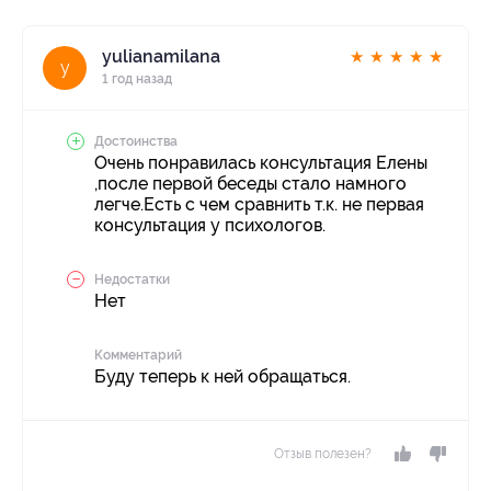
yulianamilana
★
★
★
★
★
y
1 год назад
Достоинства
Очень понравилась консультация Елены
,после первой беседы стало намного
легче.Есть с чем сравнить т.к. не первая
консультация у психологов.
Недостатки
Нет
Комментарий
Буду теперь к ней обращаться.
Отзыв полезен?