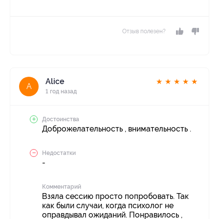
Отзыв полезен?
Alice
★
★
★
★
★
A
1 год назад
Достоинства
Доброжелательность , внимательность .
Недостатки
-
Комментарий
Взяла сессию просто попробовать. Так
как были случаи, когда психолог не
оправдывал ожиданий. Понравилось ,