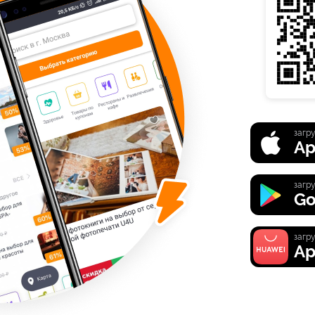
загру
Ap
загру
Go
загру
Ap