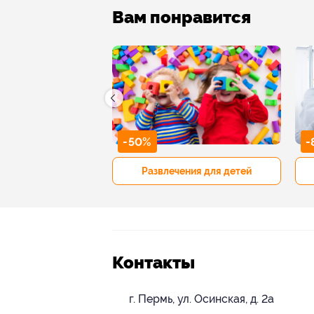
Вам понравится
-50%
-
р и педикюр
Развлечения для детей
Контакты
г. Пермь, ул. Осинская, д. 2а