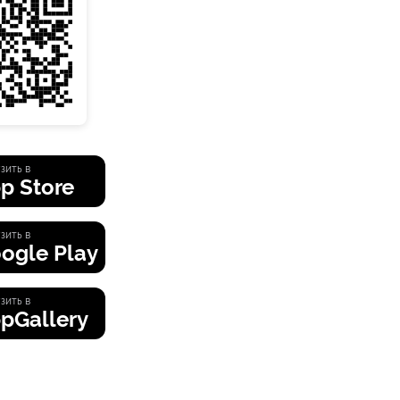
зить в
p Store
зить в
ogle Play
зить в
pGallery