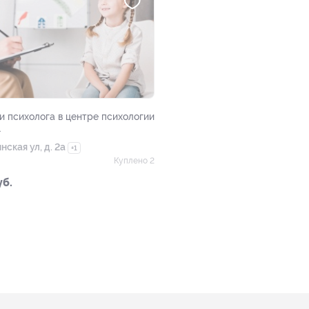
и психолога в центре психологии
»
нская ул, д. 2а
+1
Куплено 2
уб.