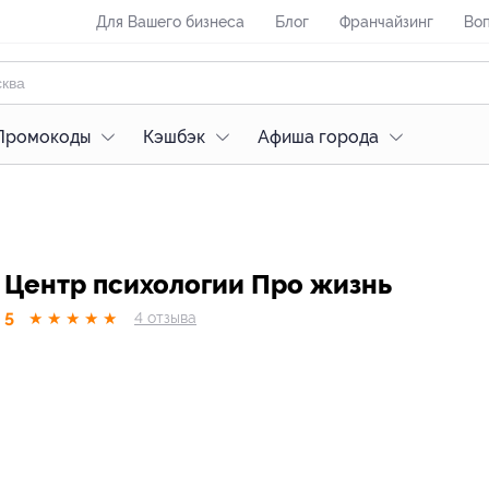
Для Вашего бизнеса
Блог
Франчайзинг
Воп
Промокоды
Кэшбэк
Афиша города
Центр психологии Про жизнь
5
★
★
★
★
★
4
отзывa