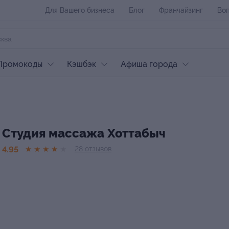
Для Вашего бизнеса
Блог
Франчайзинг
Воп
Промокоды
Кэшбэк
Афиша города
Студия массажа Хоттабыч
4.95
★
★
★
★
★
28
отзывов