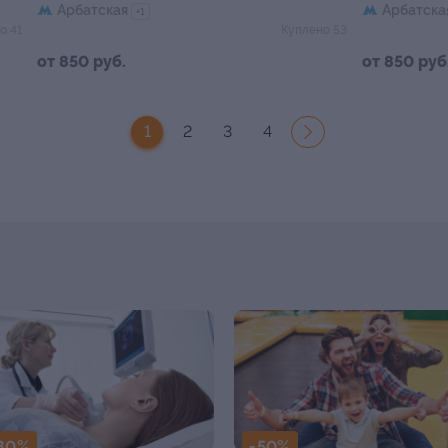
Арбатская
Арбатска
+1
о 41
Куплено 53
от 850 руб.
от 850 руб
1
2
3
4
80%
-50%