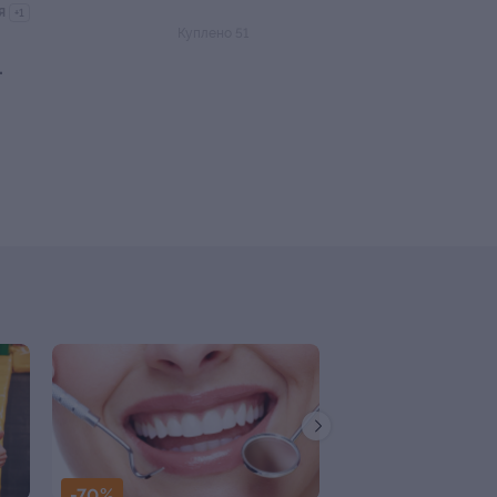
я
+1
Куплено 51
.
-70%
-50%