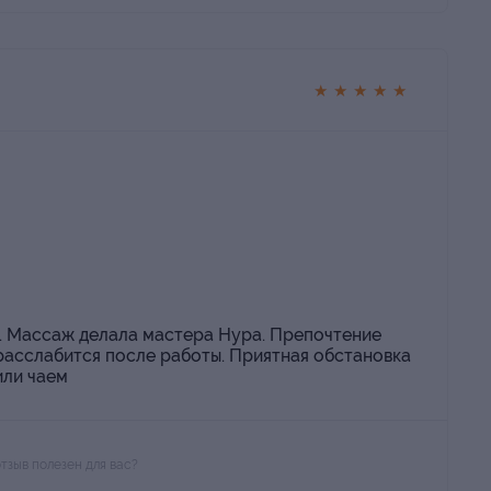
★
★
★
★
★
. Массаж делала мастера Нура. Препочтение
 расслабится после работы. Приятная обстановка
или чаем
отзыв полезен для вас?