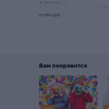
Арбатская
+1
Куплен
от 850 руб.
Вам понравится
-50%
-