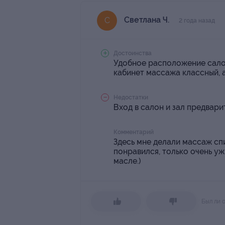
Светлана Ч.
С
2 года назад
Достоинства
Удобное расположение салон
кабинет массажа классный, 
Недостатки
Вход в салон и зал предвари
Комментарий
Здесь мне делали массаж сп
понравился, только очень уж
масле.)
Был ли 