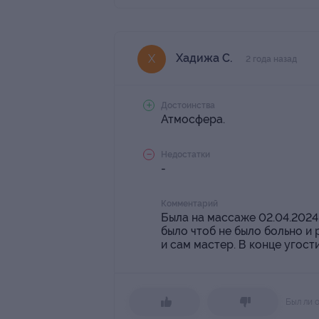
Хадижа С.
Х
2 года назад
Достоинства
Атмосфера.
Недостатки
-
Комментарий
Была на массаже 02.04.2024
было чтоб не было больно и
и сам мастер. В конце угост
Был ли 