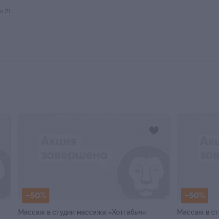
о 21
–50%
–50%
Массаж в студии массажа «Хоттабыч»
Массаж в ст