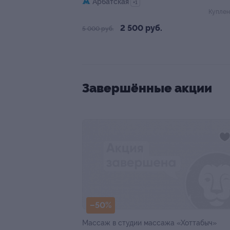
Арбатская
+1
Куплен
2 500 руб.
5 000 руб.
Завершённые акции
–50%
Массаж в студии массажа «Хоттабыч»