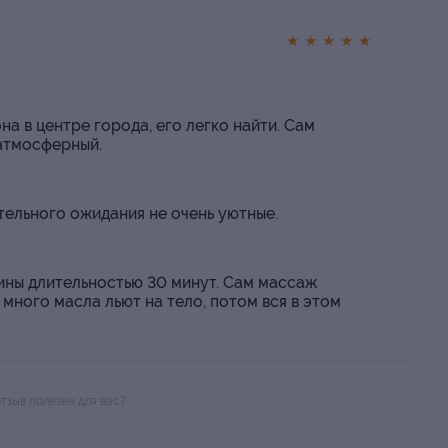
★
★
★
★
★
а в центре города, его легко найти. Сам
атмосферный.
тельного ожидания не очень уютные.
ины длительностью 30 минут. Сам массаж
 много масла льют на тело, потом вся в этом
отзыв полезен для вас?