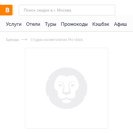
Услуги
Отели
Туры
Промокоды
Кэшбэк
Афиша 
Бренды
Студия косметологии Pro Volos