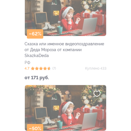
–62%
Сказка или именное видеопоздравление
от Деда Мороза от компании
SkazkaDeda
РФ
4.7
(7)
Куплено 433
от 171 руб.
–50%