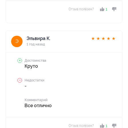
Отзыв полезен?
1
Эльвира К.
★
★
★
★
★
Э
1 год назад
Достоинства
Круто
Недостатки
-
Комментарий
Все отлично
Отзыв полезен?
1