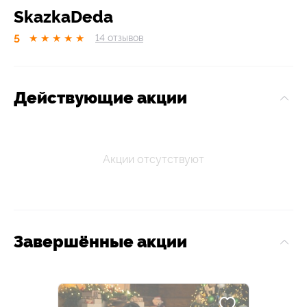
SkazkaDeda
5
★
★
★
★
★
14
отзывов
Действующие акции
Акции отсутствуют
Завершённые акции