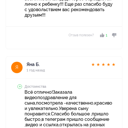
лично к ребенку!!! Еще раз спасибо буду
с удовольствием вас рекомендовать
друзьям!!!
Отзыв полезен?
1
Яна Б.
★
★
★
★
★
Я
1 год назад
Достоинства
Всё отлично!Заказала
видеопоздравление для
сына,посмотрела -качественно,красиво
и увлекательно.Уверена сыну
понравится.Спасибо большое ,пришло
быстро,в телеграм пришло сообщение
,видео и ссылка,открылась на разных