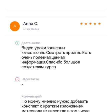
Anna С.
★
★
★
★
★
A
1 год назад
Достоинства
Видео уроки записаны
качественно.Смотреть приятно.Есть
очень полезная,ценная
информация.Спасибо большое
создателям курса
Недостатки
-
Комментарий
По моему мнению нужно добавить
конспект с кратким изложением
материала из видео,где в том числе