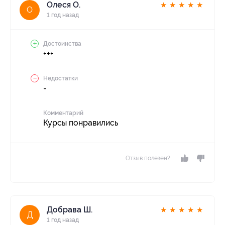
Олеся О.
★
★
★
★
★
О
1 год назад
Достоинства
+++
Недостатки
-
Комментарий
Курсы понравились
Отзыв полезен?
Добрава Ш.
★
★
★
★
★
Д
1 год назад