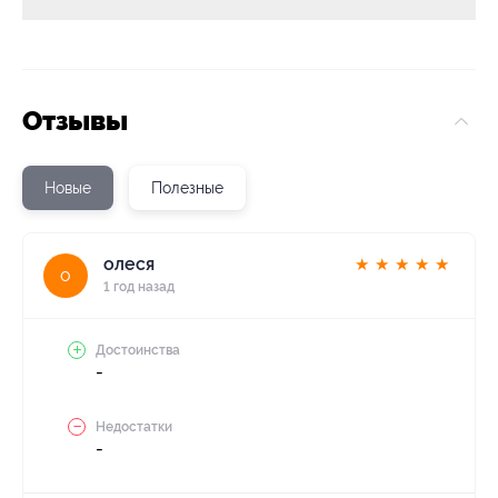
Отзывы
Новые
Полезные
олеся
★
★
★
★
★
о
1 год назад
Достоинства
-
Недостатки
-