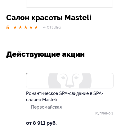
Салон красоты Masteli
5
★
★
★
★
★
4
отзывa
Действующие акции
–53%
Романтическое SPA-свидание в SPA-
салоне Masteli
Первомайская
Куплено 1
от 8 911 руб.