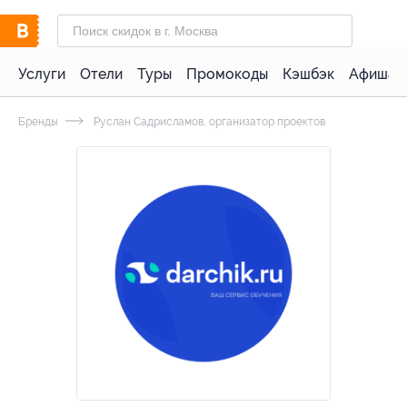
Услуги
Отели
Туры
Промокоды
Кэшбэк
Афиша 
Бренды
Руслан Садрисламов, организатор проектов