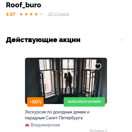
Roof_buro
4.97
★
★
★
★
★
28
отзывов
Действующие акции
–50%
ЗАПИСАТЬСЯ ОНЛАЙН
Экскурсия по доходным домам и
парадным Санкт-Петербурга
Владимирская
Куплено 2