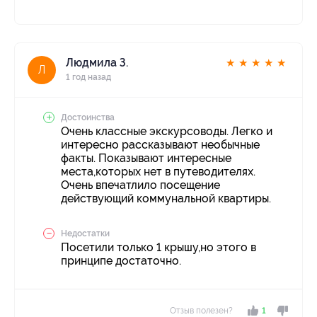
Людмила З.
★
★
★
★
★
Л
1 год назад
Достоинства
Очень классные экскурсоводы. Легко и
интересно рассказывают необычные
факты. Показывают интересные
места,которых нет в путеводителях.
Очень впечатлило посещение
действующий коммунальной квартиры.
Недостатки
Посетили только 1 крышу,но этого в
принципе достаточно.
Отзыв полезен?
1