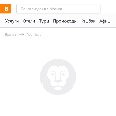
Услуги
Отели
Туры
Промокоды
Кэшбэк
Афиша 
Бренды
Roof_buro