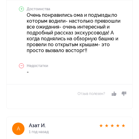
Достоинства
Очень понравились ома и подъезды,по
которым водили- настолько превзошли
все ожидания- очень интересный и
подробный рассказ экскурсовода! А
когда поднялись на обзорную башню и
провели по открытым крышам- это
просто вызвало восторг!!
Недостатки
-
Отзыв полезен?
Азат И.
★
★
★
★
★
А
1 год назад