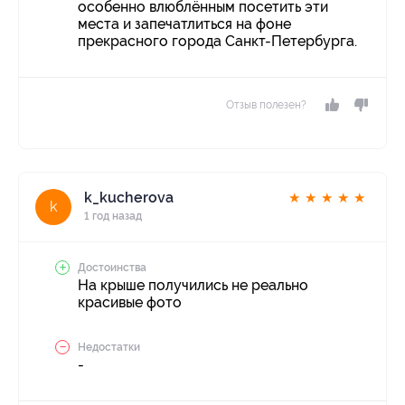
особенно влюблённым посетить эти
места и запечатлиться на фоне
прекрасного города Санкт-Петербурга.
Отзыв полезен?
k_kucherova
★
★
★
★
★
k
1 год назад
Достоинства
На крыше получились не реально
красивые фото
Недостатки
-