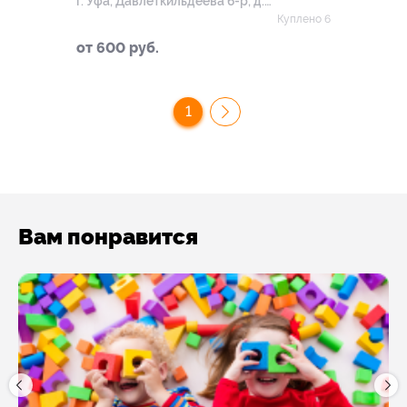
г. Уфа, Давлеткильдеева б-р, д.
18
Куплено 6
от 600 руб.
1
Вам понравится