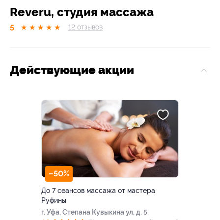
Reveru, студия массажа
5
★
★
★
★
★
12
отзывов
Действующие акции
–50%
До 7 сеансов массажа от мастера
Руфины
г. Уфа, Степана Кувыкина ул, д. 5