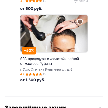
4.9
(3)
Куплено 3
от 600 руб.
–50%
SPA-процедуры с «золотой» лейкой
от мастера Руфины
г. Уфа, Степана Кувыкина ул, д. 5
4.9
(3)
от 1 500 руб.
Завершённые акции