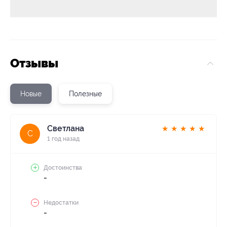
Отзывы
Новые
Полезные
Светлана
★
★
★
★
★
С
1 год назад
Достоинства
-
Недостатки
-