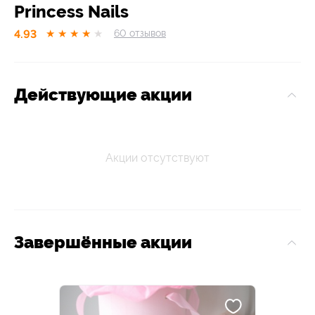
Princess Nails
4.93
★
★
★
★
★
60
отзывов
Действующие акции
Акции отсутствуют
Завершённые акции