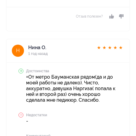
Отзыв полезен?
Нина О.
★
★
★
★
★
Н
1 год назад
Достоинства
+От метро Бауманская рядом(да и до
моей работы не далеко). Чисто,
аккуратно, девушка Наргиза( попала к
ней и второй раз) очень хорошо
сделала мне педикюр. Спасибо.
Недостатки
-
Комментарий