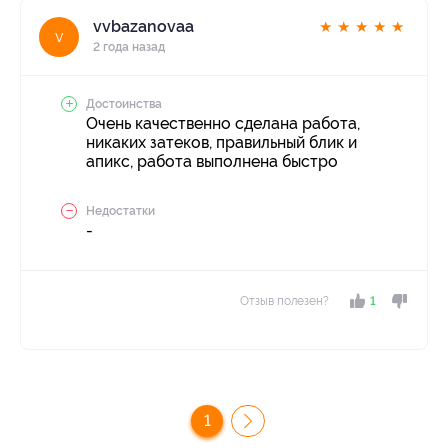
vvbazanovaa
★
★
★
★
★
v
2 года назад
Достоинства
Очень качественно сделана работа,
никаких затеков, правильный блик и
апикс, работа выполнена быстро
Недостатки
-
Отзыв полезен?
1
1