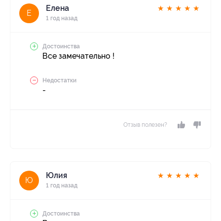
Елена
★
★
★
★
★
Е
1 год назад
Достоинства
Все замечательно !
Недостатки
-
Отзыв полезен?
Юлия
★
★
★
★
★
Ю
1 год назад
Достоинства