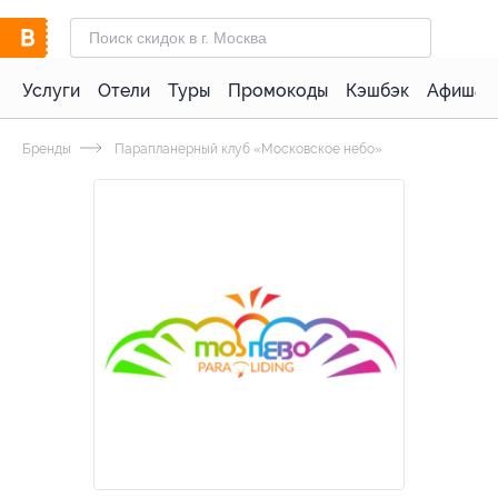
Услуги
Отели
Туры
Промокоды
Кэшбэк
Афиша 
Бренды
Парапланерный клуб «Московское небо»