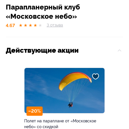
Парапланерный клуб
«Московское небо»
4.67
★
★
★
★
★
3
отзывa
Действующие акции
–20%
Полет на параплане от «Московское
небо» со скидкой