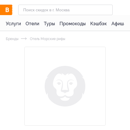
Услуги
Отели
Туры
Промокоды
Кэшбэк
Афиша 
Бренды
Отель Морские рифы