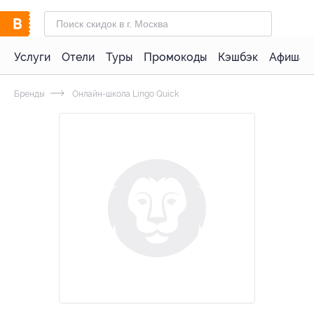
Услуги
Отели
Туры
Промокоды
Кэшбэк
Афиша 
Бренды
Онлайн-школа Lingo Quick