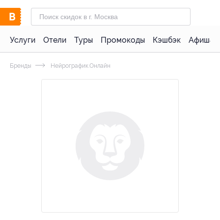
Услуги
Отели
Туры
Промокоды
Кэшбэк
Афиша 
Бренды
Нейрографик.Онлайн