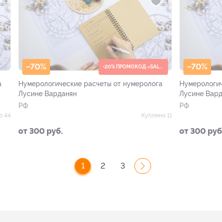
–70%
–70%
-20% ПРОМОКОД «SALE20»
а
Нумерологические расчеты от нумеролога
Нумерологич
Лусине Варданян
Лусине Вар
РФ
РФ
о 44
Куплено 11
от 300 руб.
от 300 руб
1
2
3