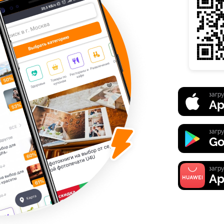
загру
Ap
загру
Go
загру
Ap