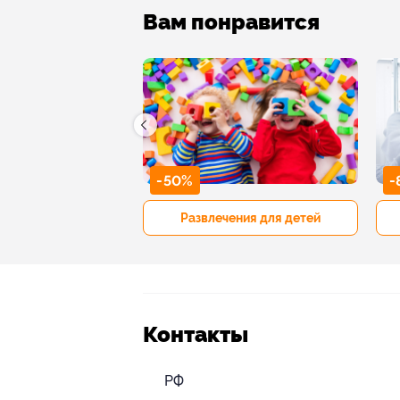
Вам понравится
-50%
-
р и педикюр
Развлечения для детей
Контакты
РФ