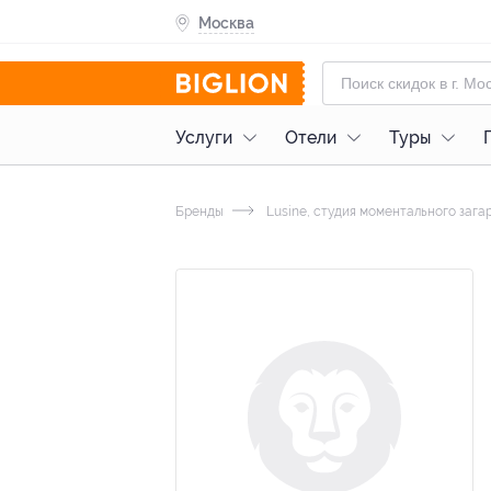
Москва
Услуги
Отели
Туры
Бренды
Lusine, студия моментального зага