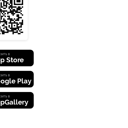
зить в
p Store
зить в
ogle Play
зить в
pGallery