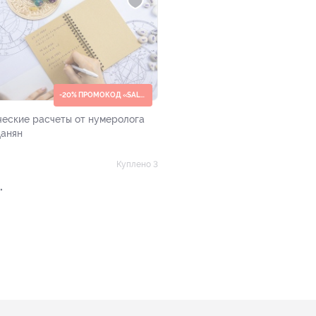
-20% ПРОМОКОД «SALE20»
еские расчеты от нумеролога
данян
Куплено 3
.