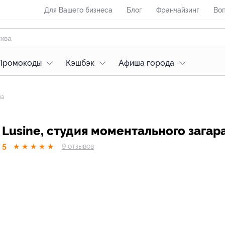
Для Вашего бизнеса
Блог
Франчайзинг
Воп
Промокоды
Кэшбэк
Афиша города
ра
Lusine, студия моментального загар
5
★
★
★
★
★
9
отзывов