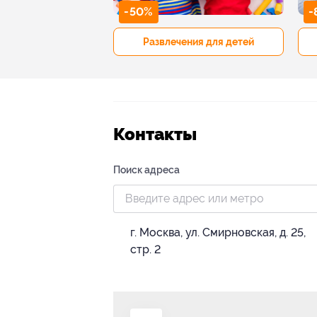
-50%
-
р и педикюр
Развлечения для детей
Контакты
Поиск адреса
г. Москва, ул. Смирновская, д. 25,
стр. 2