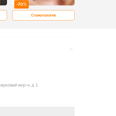
-70%
-50%
Стоматология
Рестораны 
Парковый мкр-н, д. 1,