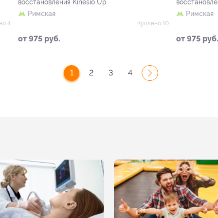
восстановления Kinesio Up
восстановле
Римская
Римская
но 4
Куплено 10
от 975 руб.
от 975 руб
1
2
3
4