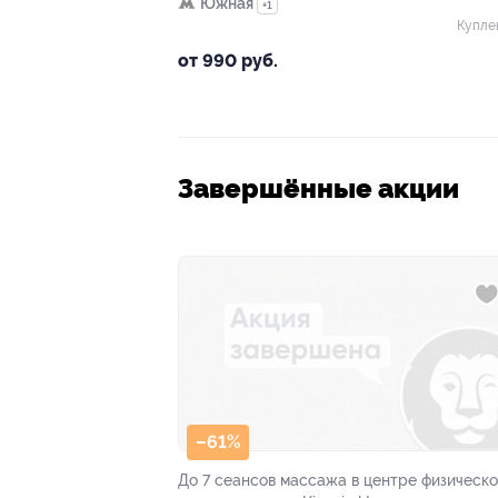
Южная
+1
Купле
от 990 руб.
Завершённые акции
–61%
До 7 сеансов массажа в центре физическо