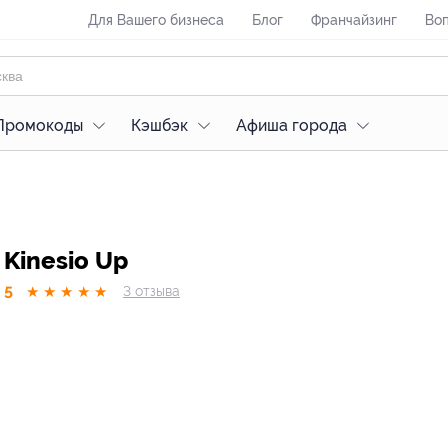
Для Вашего бизнеса
Блог
Франчайзинг
Воп
Промокоды
Кэшбэк
Афиша города
Kinesio Up
5
★
★
★
★
★
3
отзывa