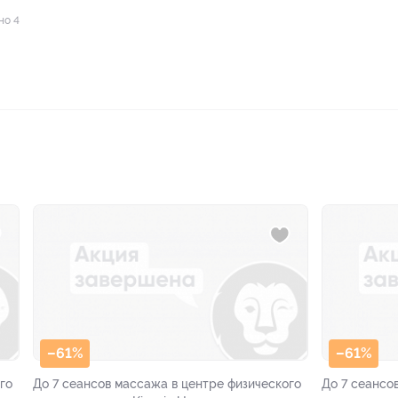
но 4
–61%
–61%
го
До 7 сеансов массажа в центре физического
До 7 сеансо