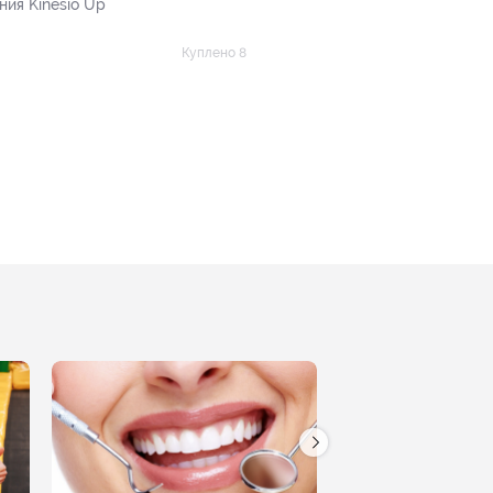
ния Kinesio Up
Куплено 8
.