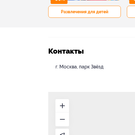
р и педикюр
Развлечения для детей
Контакты
г. Москва, парк Звёзд