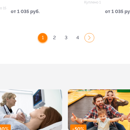
р-не парка «Сказка»
р-не парка 
Куплено 1
о 15
от 1 035 руб.
от 1 035 ру
1
2
3
4
80%
-50%