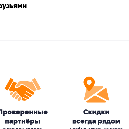
рузьями
Проверенные
Скидки
партнёры
всегда рядом