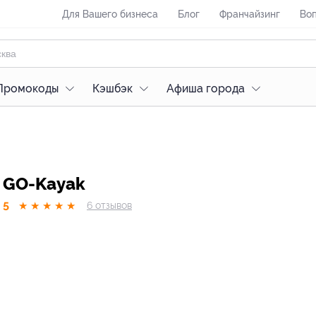
Для Вашего бизнеса
Блог
Франчайзинг
Воп
Промокоды
Кэшбэк
Афиша города
GO-Kayak
5
★
★
★
★
★
6
отзывов