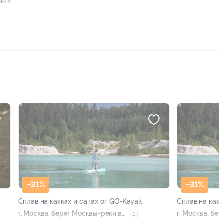
но 4
–31%
–31%
Cплав на каяках и сапах от GO-Kayak
Cплав на ка
г. Москва, берег Москвы-реки в
г. Москва, б
+1