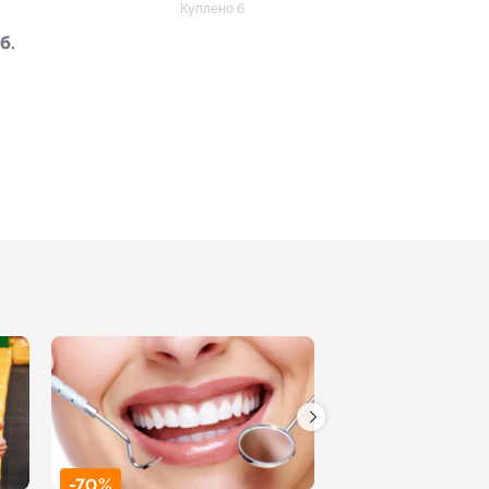
«Сказка»
Куплено 6
б.
-70%
-50%