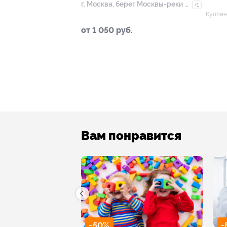
г. Москва, берег Москвы-реки в
+1
районе парка «Сказка»
Куплен
от 1 050 руб.
Вам понравится
-50%
-