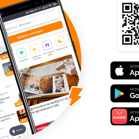
загру
Ap
загру
Go
загру
Ap