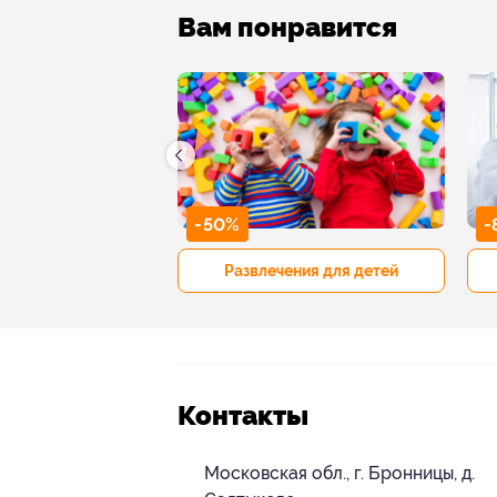
Вам понравится
-50%
-
р и педикюр
Развлечения для детей
Контакты
Московская обл., г. Бронницы, д.