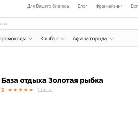
Для Вашего бизнеса
Блог
Франчайзинг
Воп
Промокоды
Кэшбэк
Афиша города
База отдыха Золотая рыбка
5
★
★
★
★
★
1
отзыв