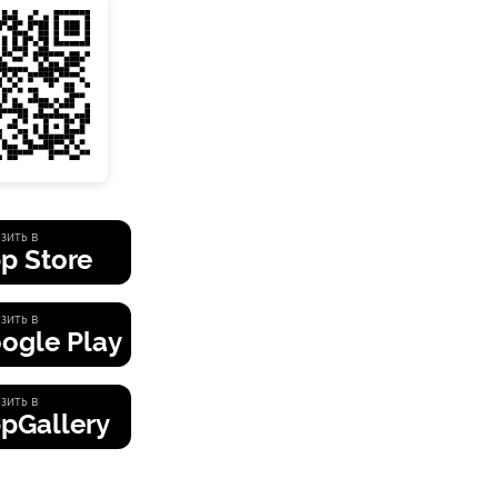
зить в
p Store
зить в
ogle Play
зить в
pGallery