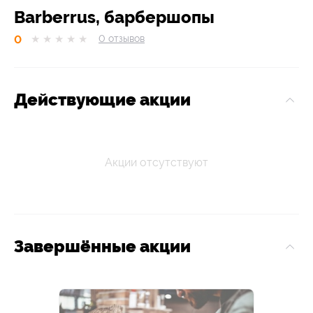
Barberrus, барбершопы
0
★
★
★
★
★
0
отзывов
Действующие акции
Акции отсутствуют
Завершённые акции